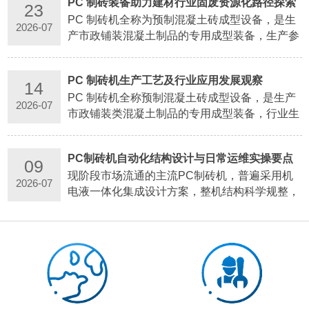
PC 制砖装备助力建材行业固废资源化路径探索
23
PC 制砖机全称为预制混凝土砖成型设备，是生
2026-07
产市政铺装混凝土制品的专用成型装备，生产参
照 JC/T920-2011 砌块成型机相关行业标准，可
加工仿石砖、透水砖、盲道砖、路沿石、植草砖
PC 制砖机生产工艺及行业应用发展观察
等路面建材。整套设备包含配料搅拌单元、分层
14
PC 制砖机全称预制混凝土砖成型设备，是生产
布料机构、液压成型主机、自动送板脱…
2026-07
市政铺装类混凝土制品的专用成型装备，行业生
产参照 JC/T920-2011 砌块成型相关标准执行，
可产出仿石砖、透水砖、盲道砖、路沿石、植草
PC制砖机自动化结构设计与日常运维实操要点
砖等多种路面建材。整套设备由配料搅拌单元、
09
现阶段市场流通的主流PC制砖机，普遍采用机
分层布料机构、液压成型主机、自动送…
2026-07
电液一体化集成设计方案，整机结构科学规整，
主要包含基础机架、分层布料系统、液压施压单
元、振动辅助机构、自动输送模块、智能电控操
作台六大核心组成部分。设备各运行组件设置程
序互锁逻辑，可自主匹配生产节奏，有效…