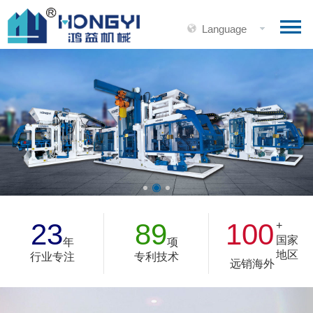
Language
23
89
100
+
国家
年
项
地区
行业专注
专利技术
远销海外