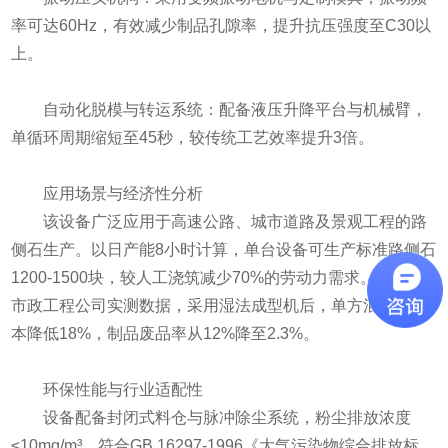
率可达60Hz，有效减少制品孔隙率，提升抗压强度至C30以
上。
自动化脱模与转运系统：配备液压升降平台与机械臂，
单循环周期缩短至45秒，较传统工艺效率提升3倍。
应用场景与经济性分析
该设备广泛应用于高速公路、城市道路及景观工程的路
侧石生产。以日产能8小时计算，单台设备可生产标准路侧石
1200-1500块，较人工浇筑减少70%的劳动力需求。根据某
市政工程公司实测数据，采用湿法成型机后，单方混凝土成
本降低18%，制品废品率从12%降至2.3%。
环保性能与行业适配性
设备配备封闭式料仓与脉冲除尘系统，粉尘排放浓度
≤10mg/m³，符合GB 16297-1996《大气污染物综合排放标