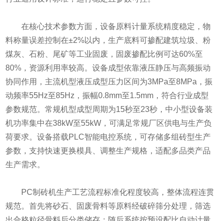
在核心技术参数方面，设备原料计量系统精度稳定，物
料称量误差控制在±2%以内，生产底料可掺配建筑垃圾、粉
煤灰、石粉、尾矿等工业固废，固废掺配比例可达60%至
80%，资源利用率较高。设备成型依靠液压静压与高频振动
协同作用，主流机型液压成型压力区间为3MPa至8MPa，振
动频率55Hz至85Hz，振幅0.8mm至1.5mm，符合行业成型
参数规范。常规机型成型周期为15秒至23秒，中小型设备装
机功率集中在38kW至55kW，可满足常规厂区供电与生产负
荷要求。设备搭载PLC智能电控系统，可存储多组砖型生产
参数，支持快速更换模具、调整生产规格，适配多品类产品
生产需求。
PC制砖机生产工艺流程标准化程度较高，整体流程连贯
规范。首先将砂石、固废骨料等原料经破碎筛分处理，筛选
出合格粒径骨料后分类储存；随后系统按预设配比自动计量