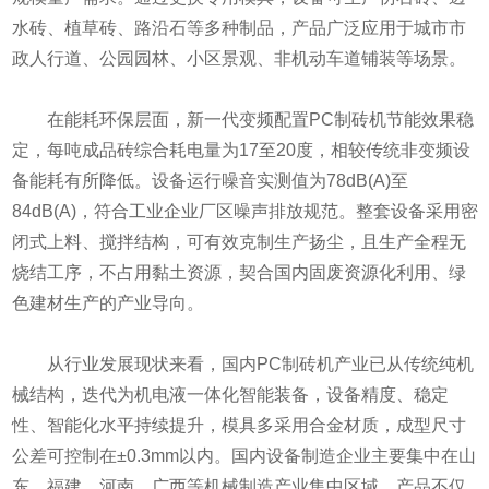
水砖、植草砖、路沿石等多种制品，产品广泛应用于城市市
政人行道、公园园林、小区景观、非机动车道铺装等场景。
在能耗环保层面，新一代变频配置PC制砖机节能效果稳
定，每吨成品砖综合耗电量为17至20度，相较传统非变频设
备能耗有所降低。设备运行噪音实测值为78dB(A)至
84dB(A)，符合工业企业厂区噪声排放规范。整套设备采用密
闭式上料、搅拌结构，可有效克制生产扬尘，且生产全程无
烧结工序，不占用黏土资源，契合国内固废资源化利用、绿
色建材生产的产业导向。
从行业发展现状来看，国内PC制砖机产业已从传统纯机
械结构，迭代为机电液一体化智能装备，设备精度、稳定
性、智能化水平持续提升，模具多采用合金材质，成型尺寸
公差可控制在±0.3mm以内。国内设备制造企业主要集中在山
东、福建、河南、广西等机械制造产业集中区域，产品不仅