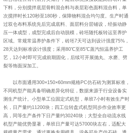
下料，分别搅拌底层骨料混合料与表层彩色面料混合料，单
次搅拌时长120秒至180秒，保障物料混合均匀度。生产时通
过双仓布料系统先后完成底料、面层料分层铺设，经振动静
压一体成型，成型完成后自动脱模，砖坯随托板转运至养护
区域。常规常温养护条件下，砖坯7天可达到设计强度75%，
28天达到标准设计强度；采用80℃至85℃蒸汽恒温养护工
艺，12小时即可完成前期固化，后续可开展抛丸、水磨、劈
裂等饰面深加工。
以市面通用300×150×60mm规格PC仿石砖为测算标准，
不同机型产能具备明确差异化特征，数据来源于行业设备实
测生产统计。小型单工位固定式机型，单班7小时有效生产时
长，日产量约11200块；四工位转盘式机型同步作业效率更
高，同等生产条件下日产量约30240块；大型全自动流水线
机型产能优势显著，单班日产量可达57000块左右，适配大
规模量产需求。通过更换专用模具，设备可生产仿石砖、透